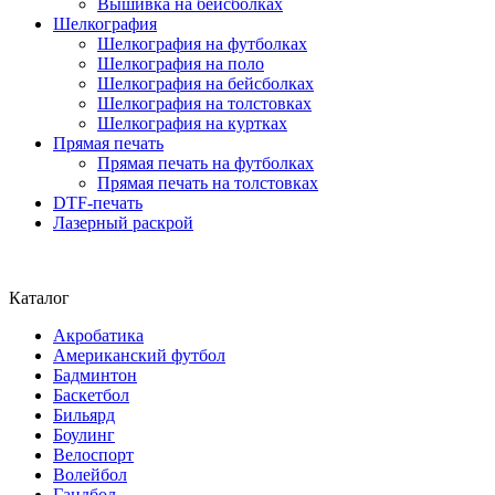
Вышивка на бейсболках
Шелкография
Шелкография на футболках
Шелкография на поло
Шелкография на бейсболках
Шелкография на толстовках
Шелкография на куртках
Прямая печать
Прямая печать на футболках
Прямая печать на толстовках
DTF-печать
Лазерный раскрой
Каталог
Акробатика
Американский футбол
Бадминтон
Баскетбол
Бильярд
Боулинг
Велоспорт
Волейбол
Гандбол