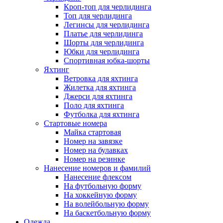
Кроп-топ для черлидинга
Топ для черлидинга
Легинсы для черлидинга
Платье для черлидинга
Шорты для черлидинга
Юбки для черлидинга
Спортивная юбка-шорты
Яхтинг
Ветровка для яхтинга
Жилетка для яхтинга
Джерси для яхтинга
Поло для яхтинга
Футболка для яхтинга
Стартовые номера
Майка стартовая
Номер на завязке
Номер на булавках
Номер на резинке
Нанесение номеров и фамилий
Нанесение флексом
На футбольную форму
На хоккейную форму
На волейбольную форму
На баскетбольную форму
Одежда