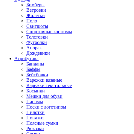
Бомберы
Ветровки
Жилетки
Поло
Свитшоты
Спортивные костюмы
Толстовки
Футболки
Анорак
Дождевики
Атрибутика
Банданы
Баффы
Бейсболки
Варежки вязаные
Варежки текстильные
Косынки
Мешки для обуви
Панамы
Носки с логотипом
Пилотки
Повязки
Поясные сумки
Рюкзаки
Сумки