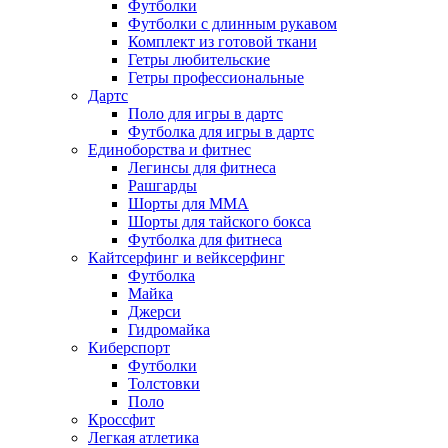
Футболки
Футболки с длинным рукавом
Комплект из готовой ткани
Гетры любительские
Гетры профессиональные
Дартс
Поло для игры в дартс
Футболка для игры в дартс
Единоборства и фитнес
Легинсы для фитнеса
Рашгарды
Шорты для MMA
Шорты для тайского бокса
Футболка для фитнеса
Кайтсерфинг и вейксерфинг
Футболка
Майка
Джерси
Гидромайка
Киберспорт
Футболки
Толстовки
Поло
Кроссфит
Легкая атлетика