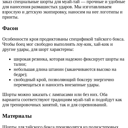
заказ специальные шорты для муай-тай — прочные и удобные
для нанесения размашистых ударов. Мы изготавливаем
взрослую и детскую экипировку, наносим на нее логотипы и
принты.
Фасон
Особенности кроя продиктованы спецификой тайского бокса.
Чтобы боец мог свободно выполнять лоу-кик, хай-кик и
другие удары, для шорт характерны:
широкая резинка, которая надежно фиксирует шорты на
талии;
небольшая длина штанин (заканчиваются высоко на
бедре);
свободный крой, позволяющий боксеру энергично
перемещаться и наносить внезапные удары.
Шорты можно заказать с лампасами или без них. Оба
варианта соответствуют традициям муай-тай и подойдут как
для тренировочных занятий, так и для соревнований.
Материалы
Шорты для тайского бокса производятся из полиэстеровых