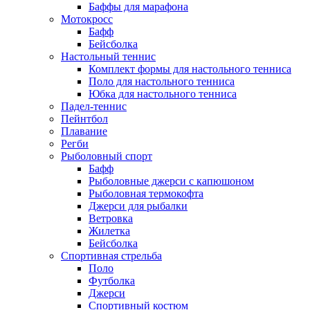
Баффы для марафона
Мотокросс
Бафф
Бейсболка
Настольный теннис
Комплект формы для настольного тенниса
Поло для настольного тенниса
Юбка для настольного тенниса
Падел-теннис
Пейнтбол
Плавание
Регби
Рыболовный спорт
Бафф
Рыболовные джерси с капюшоном
Рыболовная термокофта
Джерси для рыбалки
Ветровка
Жилетка
Бейсболка
Спортивная стрельба
Поло
Футболка
Джерси
Спортивный костюм