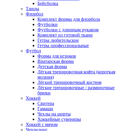
Бейсболка
Танцы
Флорбол
Комплект формы для флорбола
Футболки
Футболки с длинным рукавом
Комплект из готовой ткани
Гетры любительские
Гетры профессиональные
Футбол
Форма для игроков
Вратарская форма
Детская форма
Лёгкая тренировочная кофта (короткая
молния)
Лёгкий тренировочный костюм
Лёгкие тренировочные / разминочные
брюки
Хоккей
Свитера
Гамаши
Чехлы на шорты
Хоккейные сувениры
Хоккей с мячом
Черлидинг