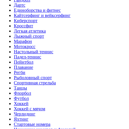
Дартс
Единоборства и фитнес
Кайтсерфинг и вейксерфинг
Киберспорт
Кроссфит
Легкая атлетика
Лыжный спорт
Марафон
Мотокросс
Настольный теннис
Падел-теннис
Пейнтбол
Плавание
Регби
Рыболовный спорт
Спортивная стрельба
Танцы
Флорбол
Футбол
Хоккей
Хоккей с мячом
Черлидинг
Яхтинг
Стартовые номера