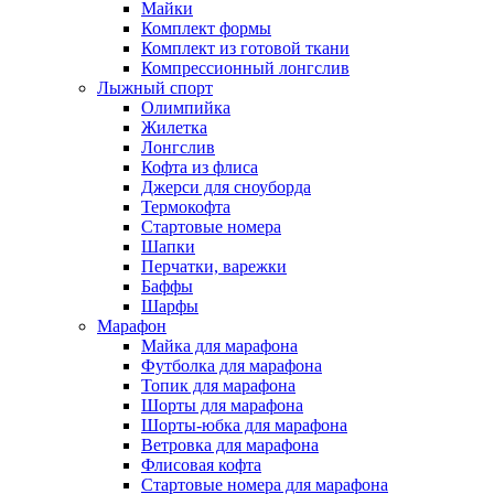
Майки
Комплект формы
Комплект из готовой ткани
Компрессионный лонгслив
Лыжный спорт
Олимпийка
Жилетка
Лонгслив
Кофта из флиса
Джерси для сноуборда
Термокофта
Стартовые номера
Шапки
Перчатки, варежки
Баффы
Шарфы
Марафон
Майка для марафона
Футболка для марафона
Топик для марафона
Шорты для марафона
Шорты-юбка для марафона
Ветровка для марафона
Флисовая кофта
Стартовые номера для марафона