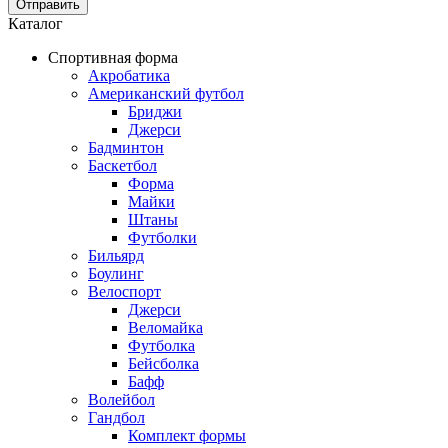
Отправить
Каталог
Спортивная форма
Акробатика
Американский футбол
Бриджи
Джерси
Бадминтон
Баскетбол
Форма
Майки
Штаны
Футболки
Бильярд
Боулинг
Велоспорт
Джерси
Веломайка
Футболка
Бейсболка
Бафф
Волейбол
Гандбол
Комплект формы