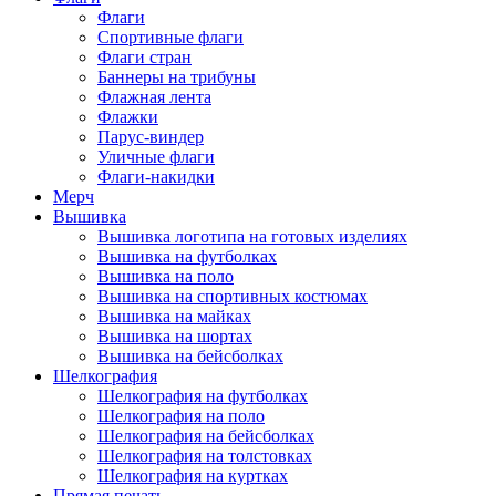
Флаги
Спортивные флаги
Флаги стран
Баннеры на трибуны
Флажная лента
Флажки
Парус-виндер
Уличные флаги
Флаги-накидки
Мерч
Вышивка
Вышивка логотипа на готовых изделиях
Вышивка на футболках
Вышивка на поло
Вышивка на спортивных костюмах
Вышивка на майках
Вышивка на шортах
Вышивка на бейсболках
Шелкография
Шелкография на футболках
Шелкография на поло
Шелкография на бейсболках
Шелкография на толстовках
Шелкография на куртках
Прямая печать