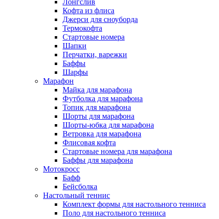
Лонгслив
Кофта из флиса
Джерси для сноуборда
Термокофта
Стартовые номера
Шапки
Перчатки, варежки
Баффы
Шарфы
Марафон
Майка для марафона
Футболка для марафона
Топик для марафона
Шорты для марафона
Шорты-юбка для марафона
Ветровка для марафона
Флисовая кофта
Стартовые номера для марафона
Баффы для марафона
Мотокросс
Бафф
Бейсболка
Настольный теннис
Комплект формы для настольного тенниса
Поло для настольного тенниса