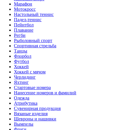
Марафон
Мотокросс
Настольный теннис
Падел-теннис
Пейнтбол
Плавание
Регби
Рыболовный спорт
Спортивная стрельба
Танцы
Флорбол
Футбол
Хоккей
Хоккей с мячом
Черлидинг
Яхтинг
Стартовые номера
Нанесение номеров и фамилий
Одежда
Атрибутика
Сувенирная продукция
Вязаные изделия
Шевроны и нашивки
Вымпелы
Флаги