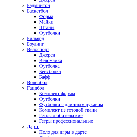
Бадминтон
Баскетбол
Форма
Майки
Штаны
Футболки
Бильярд
Боулинг
Велоспорт
Джерси
Веломайка
Футболка
Бейсболка
Бафф
Волейбол
Гандбол
Комплект формы
Футболки
Футболки с длинным рукавом
Комплект из готовой ткани
Гетры любительские
Гетры профессиональные
Дартс
Поло для игры в дартс