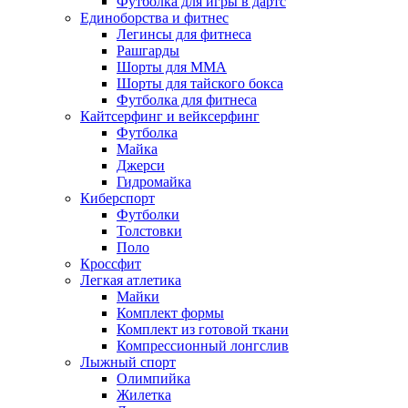
Футболка для игры в дартс
Единоборства и фитнес
Легинсы для фитнеса
Рашгарды
Шорты для MMA
Шорты для тайского бокса
Футболка для фитнеса
Кайтсерфинг и вейксерфинг
Футболка
Майка
Джерси
Гидромайка
Киберспорт
Футболки
Толстовки
Поло
Кроссфит
Легкая атлетика
Майки
Комплект формы
Комплект из готовой ткани
Компрессионный лонгслив
Лыжный спорт
Олимпийка
Жилетка