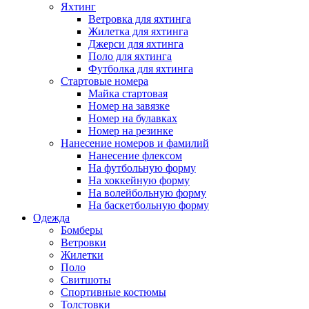
Яхтинг
Ветровка для яхтинга
Жилетка для яхтинга
Джерси для яхтинга
Поло для яхтинга
Футболка для яхтинга
Стартовые номера
Майка стартовая
Номер на завязке
Номер на булавках
Номер на резинке
Нанесение номеров и фамилий
Нанесение флексом
На футбольную форму
На хоккейную форму
На волейбольную форму
На баскетбольную форму
Одежда
Бомберы
Ветровки
Жилетки
Поло
Свитшоты
Спортивные костюмы
Толстовки