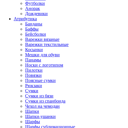
Футболки
Анорак
Дождевики
Атрибутика
Банданы
Баффы
Бейсболки
Варежки вязаные
Варежки текстильные
Косынки
Мешки для обуви
Панамы
Носки с логотипом
Пилотки
Повязки
Поясные сумки
Рюкзаки
Сумки
Сумки из бязи
Сумки из спанбонда
Чехол на чемодан
Шапки
Шапки-ушанки
Шарфы
Шарфы сублимационные