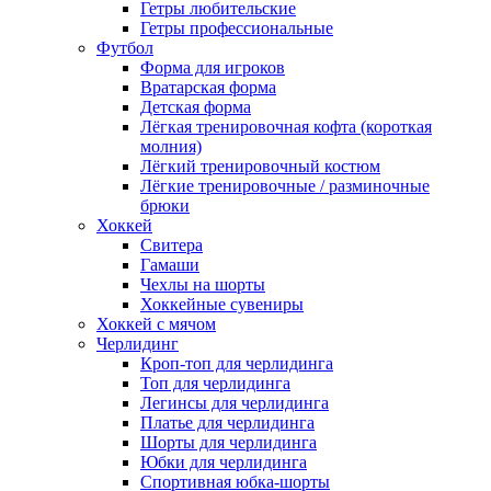
Гетры любительские
Гетры профессиональные
Футбол
Форма для игроков
Вратарская форма
Детская форма
Лёгкая тренировочная кофта (короткая
молния)
Лёгкий тренировочный костюм
Лёгкие тренировочные / разминочные
брюки
Хоккей
Свитера
Гамаши
Чехлы на шорты
Хоккейные сувениры
Хоккей с мячом
Черлидинг
Кроп-топ для черлидинга
Топ для черлидинга
Легинсы для черлидинга
Платье для черлидинга
Шорты для черлидинга
Юбки для черлидинга
Спортивная юбка-шорты