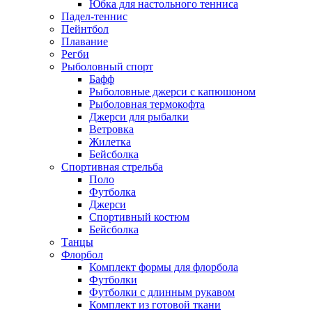
Юбка для настольного тенниса
Падел-теннис
Пейнтбол
Плавание
Регби
Рыболовный спорт
Бафф
Рыболовные джерси с капюшоном
Рыболовная термокофта
Джерси для рыбалки
Ветровка
Жилетка
Бейсболка
Спортивная стрельба
Поло
Футболка
Джерси
Спортивный костюм
Бейсболка
Танцы
Флорбол
Комплект формы для флорбола
Футболки
Футболки с длинным рукавом
Комплект из готовой ткани