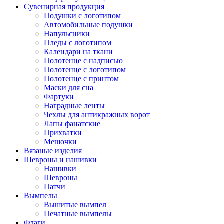
Сувенирная продукция
Подушки с логотипом
Автомобильные подушки
Напульсники
Пледы с логотипом
Календари на ткани
Полотенце с надписью
Полотенце с логотипом
Полотенце с принтом
Маски для сна
Фартуки
Наградные ленты
Чехлы для антикражных ворот
Лапы фанатские
Прихватки
Мешочки
Вязаные изделия
Шевроны и нашивки
Нашивки
Шевроны
Патчи
Вымпелы
Вышитые вымпел
Печатные вымпелы
Флаги