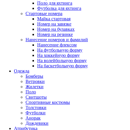
Поло для яхтинга
Футболка для яхтинга
Стартовые номера
Майка стартовая
Номер на завязке
Номер на булавках
Номер на резинке
Нанесение номеров и фамилий
Нанесение флексом
На футбольную форму
На хоккейную форму
На волейбольную форму
На баскетбольную форму
Одежда
Бомберы
Ветровки
Жилетки
Поло
Свитшоты
Спортивные костюмы
Толстовки
Футболки
Анорак
Дождевики
Атрибутика