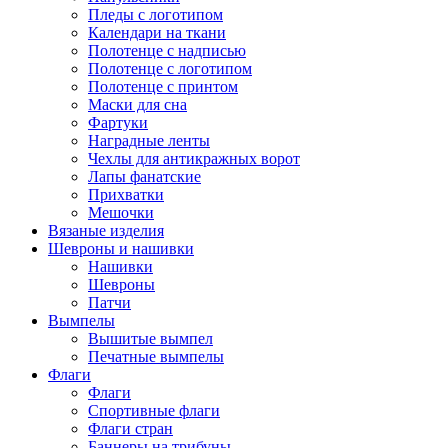
Пледы с логотипом
Календари на ткани
Полотенце с надписью
Полотенце с логотипом
Полотенце с принтом
Маски для сна
Фартуки
Наградные ленты
Чехлы для антикражных ворот
Лапы фанатские
Прихватки
Мешочки
Вязаные изделия
Шевроны и нашивки
Нашивки
Шевроны
Патчи
Вымпелы
Вышитые вымпел
Печатные вымпелы
Флаги
Флаги
Спортивные флаги
Флаги стран
Баннеры на трибуны