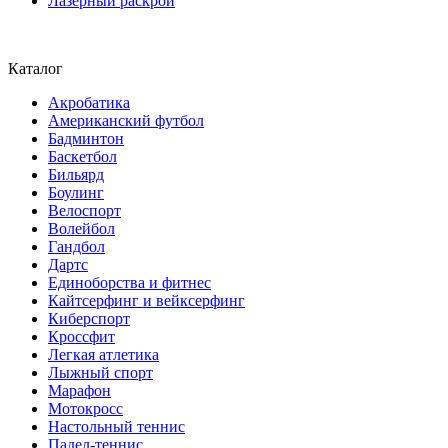
Лазерный раскрой
Каталог
Акробатика
Американский футбол
Бадминтон
Баскетбол
Бильярд
Боулинг
Велоспорт
Волейбол
Гандбол
Дартс
Единоборства и фитнес
Кайтсерфинг и вейксерфинг
Киберспорт
Кроссфит
Легкая атлетика
Лыжный спорт
Марафон
Мотокросс
Настольный теннис
Падел-теннис