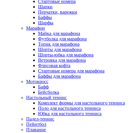
Стартовые номера
Шапки
Перчатки, варежки
Баффы
Шарфы
Марафон
Майка для марафона
Футболка для марафона
Топик для марафона
Шорты для марафона
Шорты-юбка для марафона
Ветровка для марафона
Флисовая кофта
Стартовые номера для марафона
Баффы для марафона
Мотокросс
Бафф
Бейсболка
Настольный теннис
Комплект формы для настольного тенниса
Поло для настольного тенниса
Юбка для настольного тенниса
Падел-теннис
Пейнтбол
Плавание