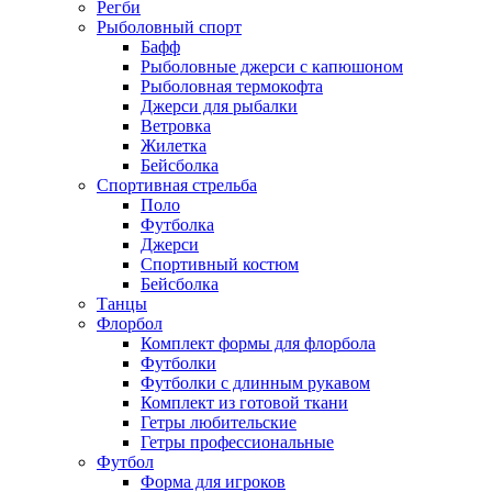
Регби
Рыболовный спорт
Бафф
Рыболовные джерси с капюшоном
Рыболовная термокофта
Джерси для рыбалки
Ветровка
Жилетка
Бейсболка
Спортивная стрельба
Поло
Футболка
Джерси
Спортивный костюм
Бейсболка
Танцы
Флорбол
Комплект формы для флорбола
Футболки
Футболки с длинным рукавом
Комплект из готовой ткани
Гетры любительские
Гетры профессиональные
Футбол
Форма для игроков