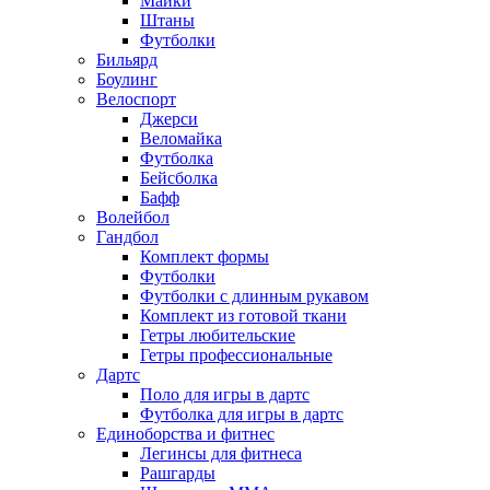
Майки
Штаны
Футболки
Бильярд
Боулинг
Велоспорт
Джерси
Веломайка
Футболка
Бейсболка
Бафф
Волейбол
Гандбол
Комплект формы
Футболки
Футболки с длинным рукавом
Комплект из готовой ткани
Гетры любительские
Гетры профессиональные
Дартс
Поло для игры в дартс
Футболка для игры в дартс
Единоборства и фитнес
Легинсы для фитнеса
Рашгарды