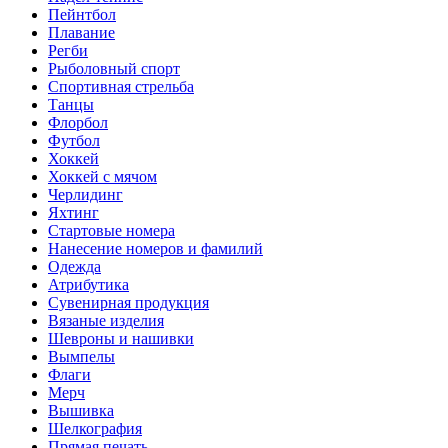
Пейнтбол
Плавание
Регби
Рыболовный спорт
Спортивная стрельба
Танцы
Флорбол
Футбол
Хоккей
Хоккей с мячом
Черлидинг
Яхтинг
Стартовые номера
Нанесение номеров и фамилий
Одежда
Атрибутика
Сувенирная продукция
Вязаные изделия
Шевроны и нашивки
Вымпелы
Флаги
Мерч
Вышивка
Шелкография
Прямая печать