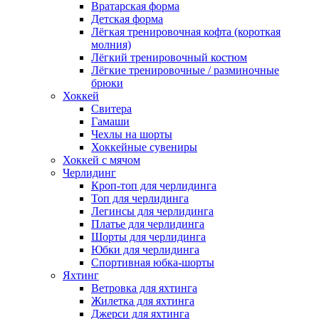
Вратарская форма
Детская форма
Лёгкая тренировочная кофта (короткая
молния)
Лёгкий тренировочный костюм
Лёгкие тренировочные / разминочные
брюки
Хоккей
Свитера
Гамаши
Чехлы на шорты
Хоккейные сувениры
Хоккей с мячом
Черлидинг
Кроп-топ для черлидинга
Топ для черлидинга
Легинсы для черлидинга
Платье для черлидинга
Шорты для черлидинга
Юбки для черлидинга
Спортивная юбка-шорты
Яхтинг
Ветровка для яхтинга
Жилетка для яхтинга
Джерси для яхтинга