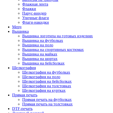
Флажная лента
Флажки
Парус-виндер
Уличные флаги
Флаги-накидки
Мерч
Вышивка
Вышивка логотипа на готовых изделиях
Вышивка на футболках
Вышивка на поло
Вышивка на спортивных костюмах
Вышивка на майках
Вышивка на шортах
Вышивка на бейсболках
Шелкография
Шелкография на футболках
Шелкография на поло
Шелкография на бейсболках
Шелкография на толстовках
Шелкография на куртках
Прямая печать
Прямая печать на футболках
Прямая печать на толстовках
DTF-печать