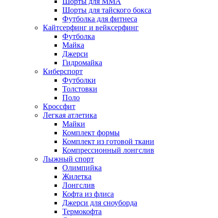
Шорты для MMA
Шорты для тайского бокса
Футболка для фитнеса
Кайтсерфинг и вейксерфинг
Футболка
Майка
Джерси
Гидромайка
Киберспорт
Футболки
Толстовки
Поло
Кроссфит
Легкая атлетика
Майки
Комплект формы
Комплект из готовой ткани
Компрессионный лонгслив
Лыжный спорт
Олимпийка
Жилетка
Лонгслив
Кофта из флиса
Джерси для сноуборда
Термокофта