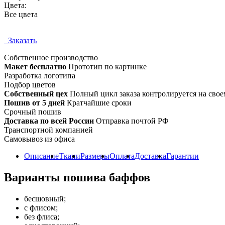
Цвета:
Все цвета
Заказать
Собственное
производство
Макет бесплатно
Прототип по картинке
Разработка логотипа
Подбор цветов
Собственный цех
Полный цикл заказа контролируется на свое
Пошив от 5 дней
Кратчайшие сроки
Срочный пошив
Доставка по всей России
Отправка почтой РФ
Транспортной компанией
Самовывоз из офиса
Описание
Ткани
Размеры
Оплата
Доставка
Гарантии
Варианты пошива баффов
бесшовный;
с флисом;
без флиса;