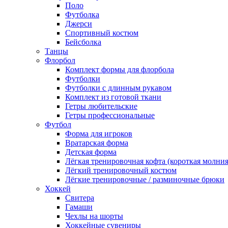
Поло
Футболка
Джерси
Спортивный костюм
Бейсболка
Танцы
Флорбол
Комплект формы для флорбола
Футболки
Футболки с длинным рукавом
Комплект из готовой ткани
Гетры любительские
Гетры профессиональные
Футбол
Форма для игроков
Вратарская форма
Детская форма
Лёгкая тренировочная кофта (короткая молния
Лёгкий тренировочный костюм
Лёгкие тренировочные / разминочные брюки
Хоккей
Свитера
Гамаши
Чехлы на шорты
Хоккейные сувениры