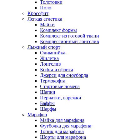
Толстовки
Поло
Кроссфит
Легкая атлетика
Майки
Комплект формы
Комплект из готовой ткани
Компрессионный лонгслив
Лыжный спорт
Олимпийка
Жилетка
Лонгслив
Кофта из флиса
Джерси для сноуборда
Термокофта
Стартовые номера
Шапки
Перчатки, варежки
Баффы
Шарфы
Марафон
Майка для марафона
Футболка для марафона
Топик для марафона
Шорты для марафона