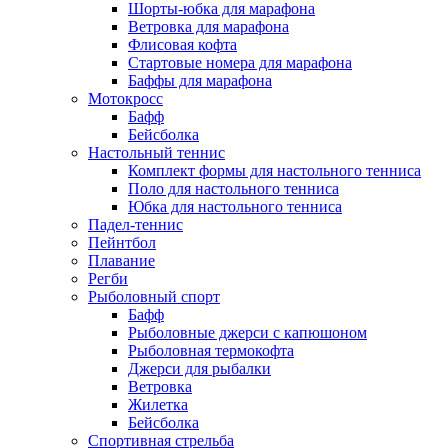
Шорты-юбка для марафона
Ветровка для марафона
Флисовая кофта
Стартовые номера для марафона
Баффы для марафона
Мотокросс
Бафф
Бейсболка
Настольный теннис
Комплект формы для настольного тенниса
Поло для настольного тенниса
Юбка для настольного тенниса
Падел-теннис
Пейнтбол
Плавание
Регби
Рыболовный спорт
Бафф
Рыболовные джерси с капюшоном
Рыболовная термокофта
Джерси для рыбалки
Ветровка
Жилетка
Бейсболка
Спортивная стрельба