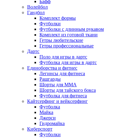
Бафф
Волейбол
Гандбол
Комплект формы
Футболки
Футболки с длинным рукавом
Комплект из готовой ткани
Гетры любительские
Гетры профессиональные
Дартс
Поло для игры в дартс
Футболка для игры в дартс
Единоборства и фитнес
Легинсы для фитнеса
Рашгарды
Шорты для MMA
Шорты для тайского бокса
Футболка для фитнеса
Кайтсерфинг и вейксерфинг
Футболка
Майка
Джерси
Гидромайка
Киберспорт
Футболки